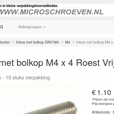
Zoeken
Artikelgroepen
ducten
Inbus met bolkop DIN7380
M4
Inbus met bolkop M4 x 
met bolkop M4 x 4 Roest Vri
s
10 stuks verpakking
€
1.10
*Prijzen zijn inc
Prijs weergave 
Artikelcode
: