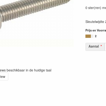
0 ster(ren) m
Sleutelwijdt
Prijs en Voorr
2
Aantal
iews beschikbaar in de huidige taal
view