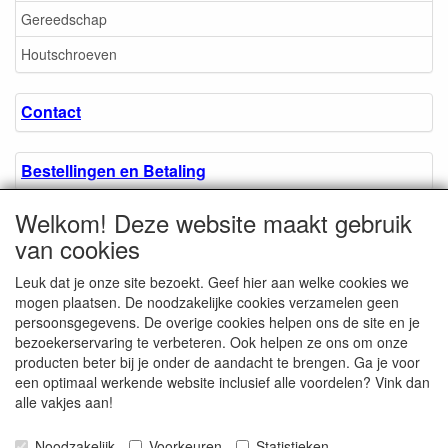
Gereedschap
Houtschroeven
Contact
Bestellingen en Betaling
Welkom! Deze website maakt gebruik
Algemene voorwaarden
van cookies
Leuk dat je onze site bezoekt. Geef hier aan welke cookies we
Over ons.
mogen plaatsen. De noodzakelijke cookies verzamelen geen
persoonsgegevens. De overige cookies helpen ons de site en je
bezoekerservaring te verbeteren. Ook helpen ze ons om onze
Privacyverklaring
producten beter bij je onder de aandacht te brengen. Ga je voor
een optimaal werkende website inclusief alle voordelen? Vink dan
alle vakjes aan!
Microschroeven.nl
Chamber of Commerce
Noodzakelijk
Voorkeuren
Statistieken