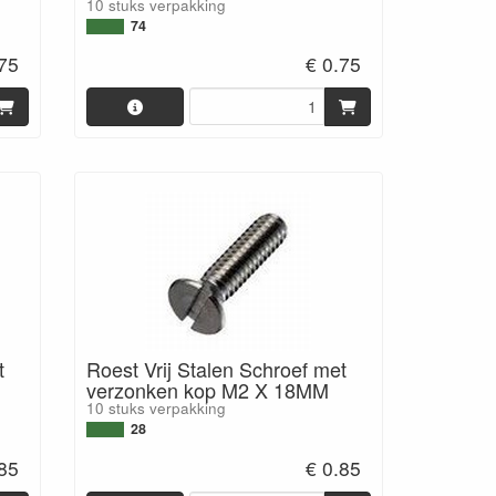
10 stuks verpakking
74
.75
€ 0.75
t
Roest Vrij Stalen Schroef met
verzonken kop M2 X 18MM
10 stuks verpakking
28
.85
€ 0.85