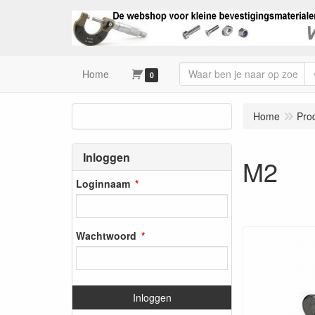
Home
0
Home
Pro
Inloggen
M2
Loginnaam
Wachtwoord
Inloggen