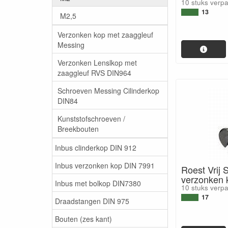
10 stuks verp
13
M2,5
Verzonken kop met zaaggleuf
Messing
Verzonken Lenslkop met
zaaggleuf RVS DIN964
Schroeven Messing Cilinderkop
DIN84
Kunststofschroeven /
Breekbouten
Inbus clinderkop DIN 912
Inbus verzonken kop DIN 7991
Roest Vrij 
verzonken
Inbus met bolkop DIN7380
10 stuks verp
17
Draadstangen DIN 975
Bouten (zes kant)