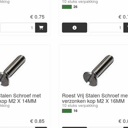
akking
10 stuks verpakking
26
€ 0.75
€ 0
Stalen Schroef met
Roest Vrij Stalen Schroef me
 kop M2 X 14MM
verzonken kop M2 X 16MM
akking
10 stuks verpakking
16
€ 0.85
€ 0