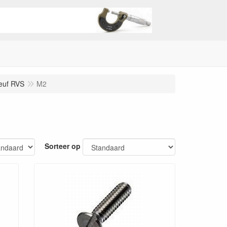
euf RVS
M2
Sorteer op