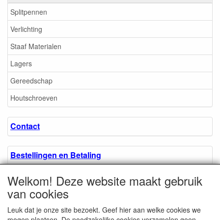
Splitpennen
Verlichting
Staaf Materialen
Lagers
Gereedschap
Houtschroeven
Contact
Bestellingen en Betaling
Welkom! Deze website maakt gebruik
Algemene voorwaarden
van cookies
Leuk dat je onze site bezoekt. Geef hier aan welke cookies we
Over ons.
mogen plaatsen. De noodzakelijke cookies verzamelen geen