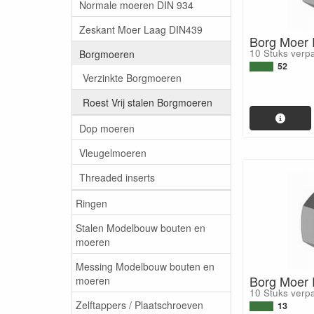
Normale moeren DIN 934
Zeskant Moer Laag DIN439
Borg Moer R
10 Stuks verp
Borgmoeren
52
Verzinkte Borgmoeren
Roest Vrij stalen Borgmoeren
Dop moeren
Vleugelmoeren
Threaded inserts
Ringen
Stalen Modelbouw bouten en
moeren
Messing Modelbouw bouten en
Borg Moer R
moeren
10 Stuks verp
Zelftappers / Plaatschroeven
13