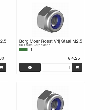
M2,5
Borg Moer Roest Vrij Staal M2,5
50 Stuks verpakking
13
.30
€ 4.25