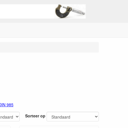
 DIN 985
Sorteer op