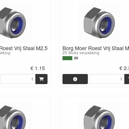
oest Vrij Staal M2,5
Borg Moer Roest Vrij Staal 
akking
25 Stuks verpakking
20
€ 1.15
€ 2