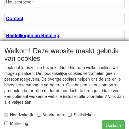
Houtschroeven
Contact
Bestellingen en Betaling
Welkom! Deze website maakt gebruik
Algemene voorwaarden
van cookies
Leuk dat je onze site bezoekt. Geef hier aan welke cookies we
Over ons.
mogen plaatsen. De noodzakelijke cookies verzamelen geen
persoonsgegevens. De overige cookies helpen ons de site en je
bezoekerservaring te verbeteren. Ook helpen ze ons om onze
Privacyverklaring
producten beter bij je onder de aandacht te brengen. Ga je voor
een optimaal werkende website inclusief alle voordelen? Vink dan
alle vakjes aan!
Microschroeven.nl
Chamber of Commerce
Noodzakelijk
Voorkeuren
Statistieken
/ Kvk nr. 08205825
VAT / BTW nr.
Marketing
Opslaan
NL001662495B62