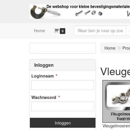
Home
0
Home
Pro
Inloggen
Vleug
Loginnaam
Wachtwoord
Inloggen
Vleugelmoere