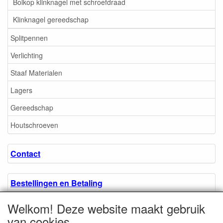
Bolkop klinknagel met schroefdraad
Klinknagel gereedschap
Splitpennen
Verlichting
Staaf Materialen
Lagers
Gereedschap
Houtschroeven
Contact
Bestellingen en Betaling
Welkom! Deze website maakt gebruik
Algemene voorwaarden
van cookies