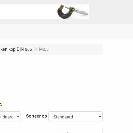
nken kop DIN 965
M2,5
65
Sorteer op