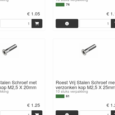
74
€ 1.05
€ 1
Stalen Schroef met
Roest Vrij Stalen Schroef me
 kop M2,5 X 20mm
verzonken kop M2,5 X 25m
akking
10 stuks verpakking
61
€ 1.25
€ 1