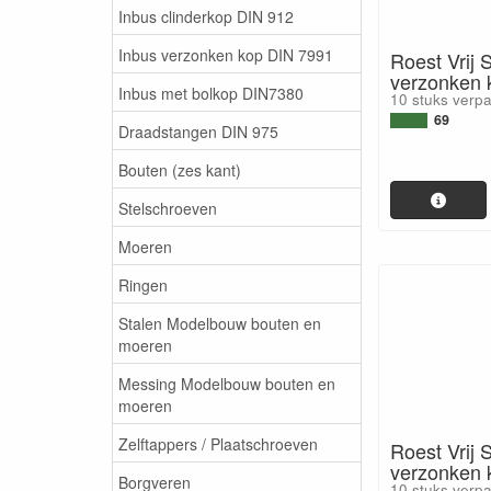
Inbus clinderkop DIN 912
Inbus verzonken kop DIN 7991
Roest Vrij 
verzonken
Inbus met bolkop DIN7380
10 stuks verp
69
Draadstangen DIN 975
Bouten (zes kant)
Stelschroeven
Moeren
Ringen
Stalen Modelbouw bouten en
moeren
Messing Modelbouw bouten en
moeren
Zelftappers / Plaatschroeven
Roest Vrij 
verzonken
Borgveren
10 stuks verp