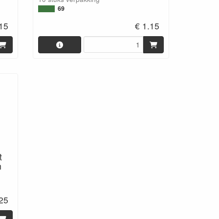
69
.15
€ 1.15
t
m
.25