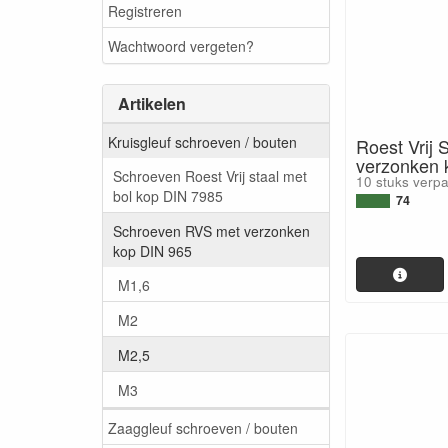
Registreren
Wachtwoord vergeten?
Artikelen
Kruisgleuf schroeven / bouten
Roest Vrij 
verzonken
Schroeven Roest Vrij staal met
10 stuks verp
bol kop DIN 7985
74
Schroeven RVS met verzonken
kop DIN 965
M1,6
M2
M2,5
M3
Zaaggleuf schroeven / bouten