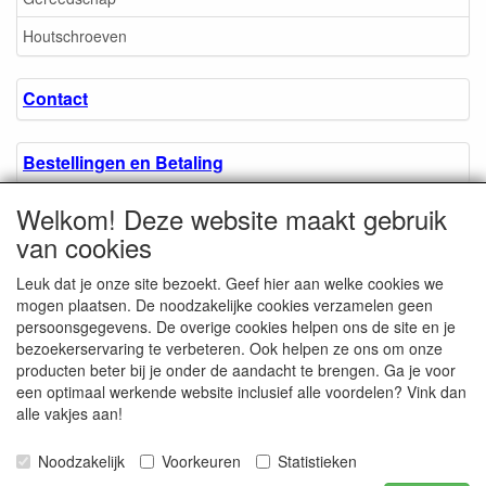
Houtschroeven
Contact
Bestellingen en Betaling
Welkom! Deze website maakt gebruik
Algemene voorwaarden
van cookies
Leuk dat je onze site bezoekt. Geef hier aan welke cookies we
Over ons.
mogen plaatsen. De noodzakelijke cookies verzamelen geen
persoonsgegevens. De overige cookies helpen ons de site en je
bezoekerservaring te verbeteren. Ook helpen ze ons om onze
Privacyverklaring
producten beter bij je onder de aandacht te brengen. Ga je voor
een optimaal werkende website inclusief alle voordelen? Vink dan
alle vakjes aan!
Microschroeven.nl
Chamber of Commerce
Noodzakelijk
Voorkeuren
Statistieken
/ Kvk nr. 08205825
VAT / BTW nr.