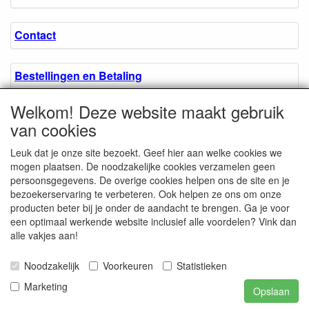
Contact
Bestellingen en Betaling
Welkom! Deze website maakt gebruik
Algemene voorwaarden
van cookies
Leuk dat je onze site bezoekt. Geef hier aan welke cookies we
Over ons.
mogen plaatsen. De noodzakelijke cookies verzamelen geen
persoonsgegevens. De overige cookies helpen ons de site en je
bezoekerservaring te verbeteren. Ook helpen ze ons om onze
Privacyverklaring
producten beter bij je onder de aandacht te brengen. Ga je voor
een optimaal werkende website inclusief alle voordelen? Vink dan
alle vakjes aan!
Microschroeven.nl
Chamber of Commerce
Noodzakelijk
Voorkeuren
Statistieken
/ Kvk nr. 08205825
VAT / BTW nr.
Marketing
Opslaan
NL001662495B62