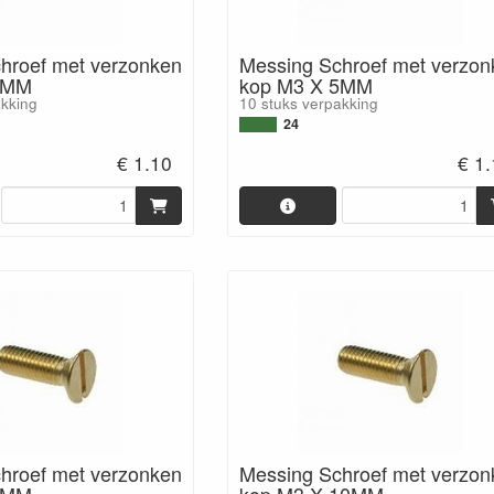
hroef met verzonken
Messing Schroef met verzon
4MM
kop M3 X 5MM
akking
10 stuks verpakking
24
€ 1.10
€ 1
hroef met verzonken
Messing Schroef met verzon
8MM
kop M3 X 10MM