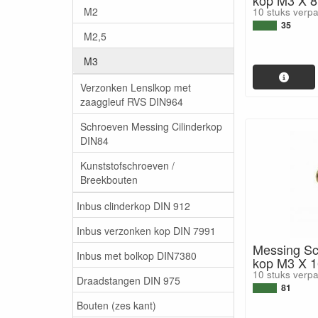
M2
10 stuks verp
35
M2,5
M3
Verzonken Lenslkop met
zaaggleuf RVS DIN964
Schroeven Messing Cilinderkop
DIN84
Kunststofschroeven /
Breekbouten
Inbus clinderkop DIN 912
Inbus verzonken kop DIN 7991
Messing Sc
Inbus met bolkop DIN7380
kop M3 X 
10 stuks verp
Draadstangen DIN 975
81
Bouten (zes kant)