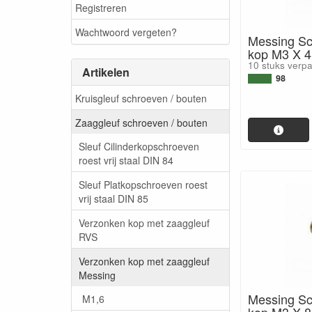
Registreren
Wachtwoord vergeten?
Messing Sc
kop M3 X 
10 stuks verp
Artikelen
98
Kruisgleuf schroeven / bouten
Zaaggleuf schroeven / bouten
Sleuf Cilinderkopschroeven
roest vrij staal DIN 84
Sleuf Platkopschroeven roest
vrij staal DIN 85
Verzonken kop met zaaggleuf
RVS
Verzonken kop met zaaggleuf
Messing
Messing Sc
M1,6
kop M3 X 