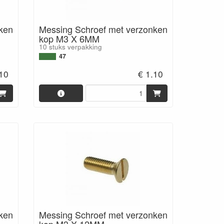
ken
Messing Schroef met verzonken
kop M3 X 6MM
10 stuks verpakking
47
.10
€ 1.10
ken
Messing Schroef met verzonken
kop M3 X 12MM