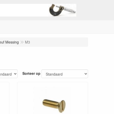
euf Messing
M3
Sorteer op