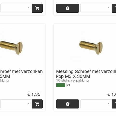
hroef met verzonken
Messing Schroef met verzon
25MM
kop M3 X 30MM
akking
10 stuks verpakking
21
€ 1.35
€ 1