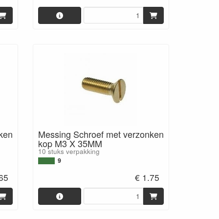
ken
Messing Schroef met verzonken
kop M3 X 35MM
10 stuks verpakking
9
.65
€ 1.75