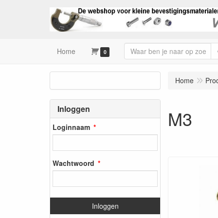
Home
0
Home
Pro
Inloggen
M3
Loginnaam
Wachtwoord
Inloggen