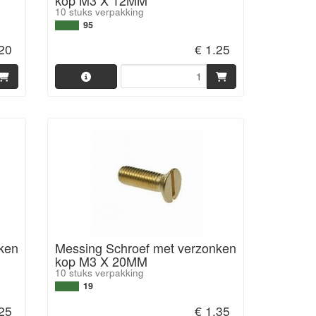
10 stuks verpakking
95
.20
€ 1.25
ken
Messing Schroef met verzonken
kop M3 X 20MM
10 stuks verpakking
19
.25
€ 1.35