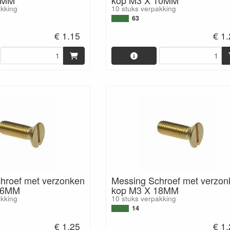
akking
10 stuks verpakking
63
€ 1.15
€ 1
hroef met verzonken
Messing Schroef met verzon
16MM
kop M3 X 18MM
akking
10 stuks verpakking
14
€ 1.25
€ 1