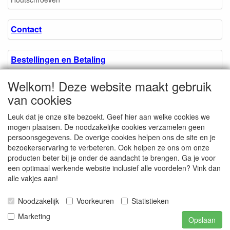
Contact
Bestellingen en Betaling
Welkom! Deze website maakt gebruik
Algemene voorwaarden
van cookies
Leuk dat je onze site bezoekt. Geef hier aan welke cookies we
Over ons.
mogen plaatsen. De noodzakelijke cookies verzamelen geen
persoonsgegevens. De overige cookies helpen ons de site en je
bezoekerservaring te verbeteren. Ook helpen ze ons om onze
Privacyverklaring
producten beter bij je onder de aandacht te brengen. Ga je voor
een optimaal werkende website inclusief alle voordelen? Vink dan
alle vakjes aan!
Microschroeven.nl
Chamber of Commerce
Noodzakelijk
Voorkeuren
Statistieken
/ Kvk nr. 08205825
VAT / BTW nr.
Marketing
Opslaan
NL001662495B62