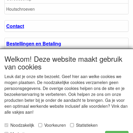
Houtschroeven
Contact
Bestellingen en Betaling
Welkom! Deze website maakt gebruik
Algemene voorwaarden
van cookies
Leuk dat je onze site bezoekt. Geef hier aan welke cookies we
Over ons.
mogen plaatsen. De noodzakelijke cookies verzamelen geen
persoonsgegevens. De overige cookies helpen ons de site en je
bezoekerservaring te verbeteren. Ook helpen ze ons om onze
Privacyverklaring
producten beter bij je onder de aandacht te brengen. Ga je voor
een optimaal werkende website inclusief alle voordelen? Vink dan
alle vakjes aan!
Microschroeven.nl
Chamber of Commerce
Noodzakelijk
Voorkeuren
Statistieken
/ Kvk nr. 08205825
VAT / BTW nr.