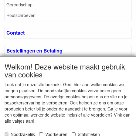
Gereedschap
Houtschroeven
Contact
Bestellingen en Betaling
Welkom! Deze website maakt gebruik
Algemene voorwaarden
van cookies
Leuk dat je onze site bezoekt. Geef hier aan welke cookies we
Over ons.
mogen plaatsen. De noodzakelijke cookies verzamelen geen
persoonsgegevens. De overige cookies helpen ons de site en je
bezoekerservaring te verbeteren. Ook helpen ze ons om onze
Privacyverklaring
producten beter bij je onder de aandacht te brengen. Ga je voor
een optimaal werkende website inclusief alle voordelen? Vink dan
alle vakjes aan!
Microschroeven.nl
Chamber of Commerce
Noodzakelijk
Voorkeuren
Statistieken