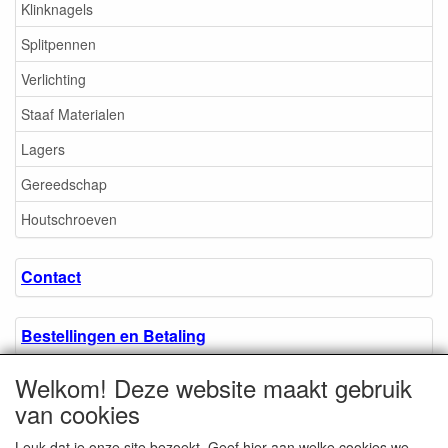
Klinknagels
Splitpennen
Verlichting
Staaf Materialen
Lagers
Gereedschap
Houtschroeven
Contact
Bestellingen en Betaling
Welkom! Deze website maakt gebruik
Algemene voorwaarden
van cookies
Leuk dat je onze site bezoekt. Geef hier aan welke cookies we