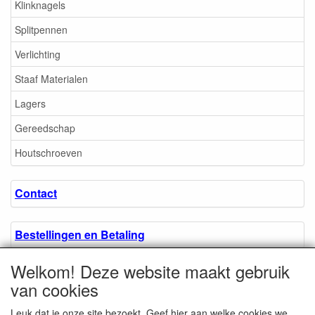
Klinknagels
Splitpennen
Verlichting
Staaf Materialen
Lagers
Gereedschap
Houtschroeven
Contact
Bestellingen en Betaling
Welkom! Deze website maakt gebruik
Algemene voorwaarden
van cookies
Leuk dat je onze site bezoekt. Geef hier aan welke cookies we