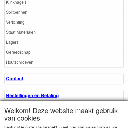
Klinknagels
Splitpennen
Verlichting
Staaf Materialen
Lagers
Gereedschap
Houtschroeven
Contact
Bestellingen en Betaling
Welkom! Deze website maakt gebruik
Algemene voorwaarden
van cookies
Leuk dat je onze site bezoekt. Geef hier aan welke cookies we