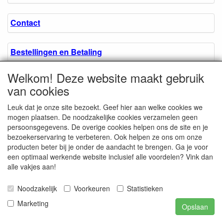
Contact
Bestellingen en Betaling
Welkom! Deze website maakt gebruik
Algemene voorwaarden
van cookies
Leuk dat je onze site bezoekt. Geef hier aan welke cookies we
Over ons.
mogen plaatsen. De noodzakelijke cookies verzamelen geen
persoonsgegevens. De overige cookies helpen ons de site en je
bezoekerservaring te verbeteren. Ook helpen ze ons om onze
Privacyverklaring
producten beter bij je onder de aandacht te brengen. Ga je voor
een optimaal werkende website inclusief alle voordelen? Vink dan
alle vakjes aan!
Microschroeven.nl
Chamber of Commerce
Noodzakelijk
Voorkeuren
Statistieken
/ Kvk nr. 08205825
VAT / BTW nr.
Marketing
Opslaan
NL001662495B62