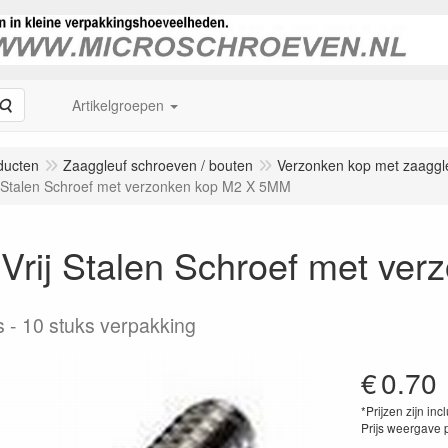
Zoeken
Artikelgroepen
ducten
Zaaggleuf schroeven / bouten
Verzonken kop met zaaggl
j Stalen Schroef met verzonken kop M2 X 5MM
 Vrij Stalen Schroef met v
s
10 stuks verpakking
€
0.70
*Prijzen zijn inc
Prijs weergave 