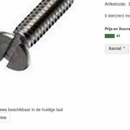
Artikelcode
:
0 ster(ren) m
Prijs en Voorr
41
Aantal
iews beschikbaar in de huidige taal
view