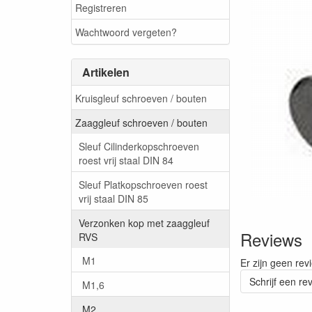
Registreren
Wachtwoord vergeten?
Artikelen
Kruisgleuf schroeven / bouten
Zaaggleuf schroeven / bouten
Sleuf Cilinderkopschroeven
roest vrij staal DIN 84
Sleuf Platkopschroeven roest
vrij staal DIN 85
Verzonken kop met zaaggleuf
Reviews
RVS
M1
Er zijn geen rev
Schrijf een re
M1,6
M2