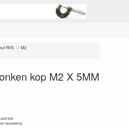
euf RVS
M2
erzonken kop M2 X 5MM
lusief btw
per verpakking