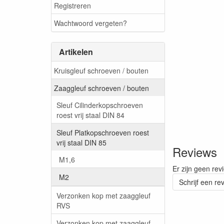
Registreren
Wachtwoord vergeten?
Artikelen
Kruisgleuf schroeven / bouten
Zaaggleuf schroeven / bouten
Sleuf Cilinderkopschroeven
roest vrij staal DIN 84
Sleuf Platkopschroeven roest
vrij staal DIN 85
Reviews
M1,6
Er zijn geen rev
M2
Schrijf een re
Verzonken kop met zaaggleuf
RVS
Verzonken kop met zaaggleuf