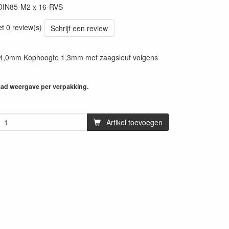
DIN85-M2 x 16-RVS
et 0 review(s)
Schrijf een review
4,0mm Kophoogte 1,3mm met zaagsleuf volgens
aad weergave per verpakking.
Artikel toevoegen