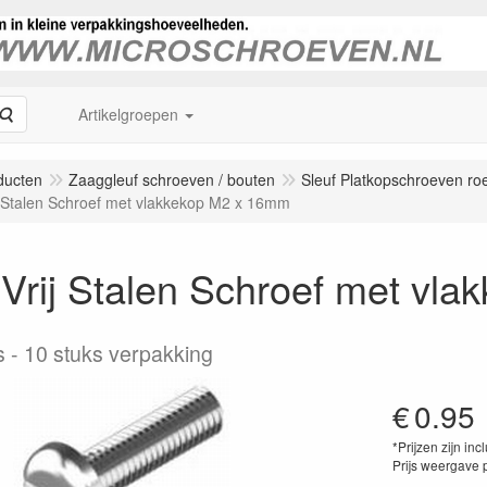
Zoeken
Artikelgroepen
ducten
Zaaggleuf schroeven / bouten
Sleuf Platkopschroeven roes
j Stalen Schroef met vlakkekop M2 x 16mm
Vrij Stalen Schroef met vl
s
10 stuks verpakking
€
0.95
*Prijzen zijn inc
Prijs weergave 