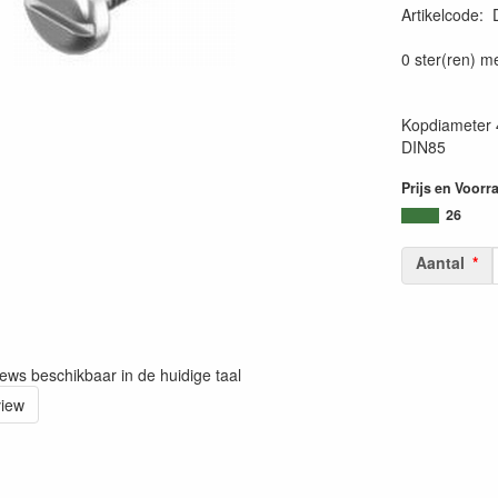
Artikelcode
:
0 ster(ren) m
Kopdiameter 
DIN85
Prijs en Voorr
26
Aantal
iews beschikbaar in de huidige taal
view