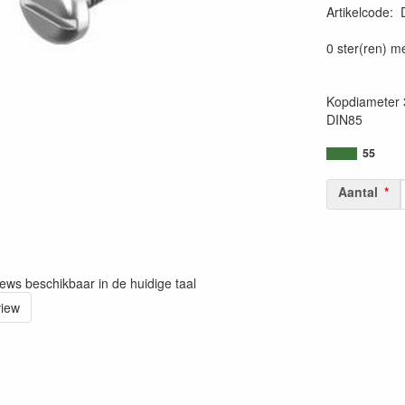
Artikelcode
:
0 ster(ren) m
Kopdiameter 
DIN85
55
Aantal
iews beschikbaar in de huidige taal
view