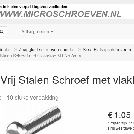
Zoeken
Artikelgroepen
ducten
Zaaggleuf schroeven / bouten
Sleuf Platkopschroeven roes
j Stalen Schroef met vlakkekop M1,6 x 8mm
Vrij Stalen Schroef met vl
s
10 stuks verpakking
€
1.05
*Prijzen zijn inc
Prijs weergave 