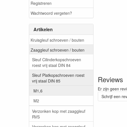
Registreren
Wachtwoord vergeten?
Artikelen
Kruisgleuf schroeven / bouten
Zaaggleuf schroeven / bouten
Sleuf Cilinderkopschroeven
roest vrij staal DIN 84
Sleuf Platkopschroeven roest
Reviews
vrij staal DIN 85
Er zijn geen rev
M1,6
Schrijf een re
M2
Verzonken kop met zaaggleuf
RVS
Verzonken kop met zaaggleuf