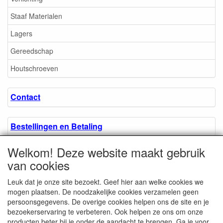
Staaf Materialen
Lagers
Gereedschap
Houtschroeven
Contact
Bestellingen en Betaling
Welkom! Deze website maakt gebruik
Algemene voorwaarden
van cookies
Leuk dat je onze site bezoekt. Geef hier aan welke cookies we
Over ons.
mogen plaatsen. De noodzakelijke cookies verzamelen geen
persoonsgegevens. De overige cookies helpen ons de site en je
bezoekerservaring te verbeteren. Ook helpen ze ons om onze
Privacyverklaring
producten beter bij je onder de aandacht te brengen. Ga je voor