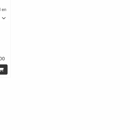
d en
.00