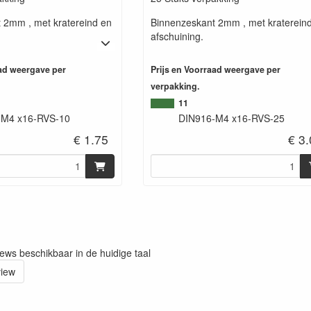
 2mm , met kratereind en
Binnenzeskant 2mm , met kraterein
afschuining.
aad weergave per
Prijs en Voorraad weergave per
verpakking.
11
-M4 x16-RVS-10
DIN916-M4 x16-RVS-25
€ 1.75
€ 3
iews beschikbaar in de huidige taal
view