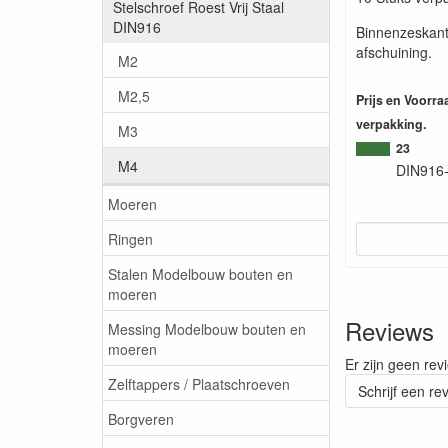
Stelschroef Roest Vrij Staal
DIN916
Binnenzeskant
afschuining.
M2
M2,5
Prijs en Voorr
verpakking.
M3
23
M4
DIN916
Moeren
Ringen
Stalen Modelbouw bouten en
moeren
Reviews
Messing Modelbouw bouten en
moeren
Er zijn geen rev
Zelftappers / Plaatschroeven
Schrijf een re
Borgveren