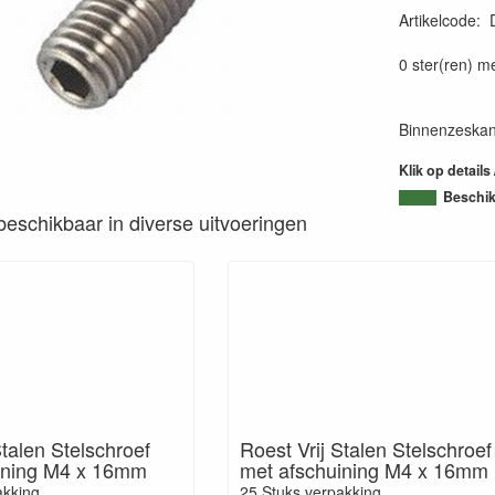
Artikelcode
:
0 ster(ren) m
Binnenzeskant
Klik op details
Beschi
s beschikbaar in diverse uitvoeringen
Stalen Stelschroef
Roest Vrij Stalen Stelschroef
ining M4 x 16mm
met afschuining M4 x 16mm
akking
25 Stuks verpakking