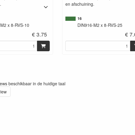
.
en afschuining.
16
-M2 x 8-RVS-10
DIN916-M2 x 8-RVS-25
€ 3.75
€ 7
iews beschikbaar in de huidige taal
view