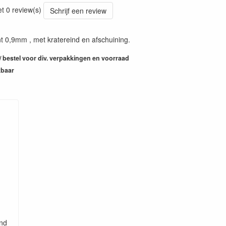
et 0 review(s)
Schrijf een review
 0,9mm , met kratereind en afschuining.
 / bestel voor div. verpakkingen en voorraad
kbaar
ind