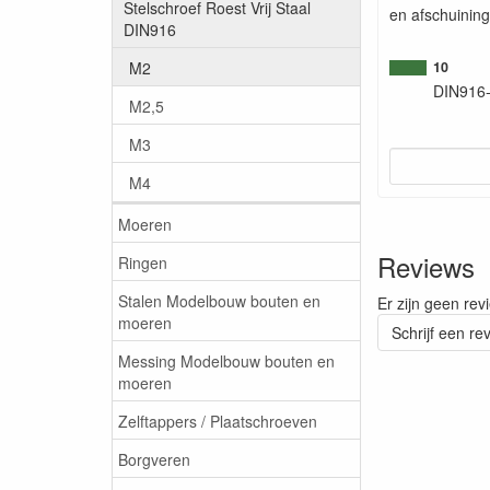
Stelschroef Roest Vrij Staal
en afschuining
DIN916
M2
10
DIN916
M2,5
M3
M4
Moeren
Reviews
Ringen
Stalen Modelbouw bouten en
Er zijn geen rev
moeren
Schrijf een re
Messing Modelbouw bouten en
moeren
Zelftappers / Plaatschroeven
Borgveren