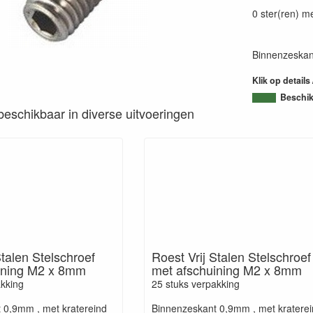
0 ster(ren) m
Binnenzeskant
Klik op details
Beschi
s beschikbaar in diverse uitvoeringen
Stalen Stelschroef
Roest Vrij Stalen Stelschroef
ining M2 x 8mm
met afschuining M2 x 8mm
akking
25 stuks verpakking
 0,9mm , met kratereind
Binnenzeskant 0,9mm , met kratere