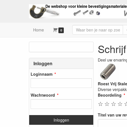
Home
0
Schrij
Deel uw ervarin
Inloggen
Loginnaam
Roest Vrij Sta
Diverse verpakk
Wachtwoord
Beoordeling
☆
☆
☆
☆
Titel van uw r
Inloggen