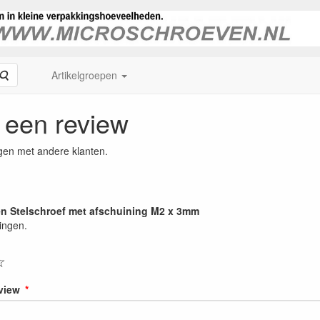
Zoeken
Artikelgroepen
f een review
gen met andere klanten.
len Stelschroef met afschuining M2 x 3mm
ingen.
☆
eview