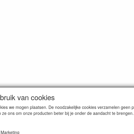
ruik van cookies
cookies we mogen plaatsen. De noodzakelijke cookies verzamelen geen
n ze ons om onze producten beter bij je onder de aandacht te brengen.
erce / Kvk nr. 08205825
Marketing
VAT / BTW nr. NL001662495B