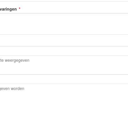
rvaringen
ite weergegeven
egeven worden