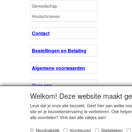
Gereedschap
Houtschroeven
Contact
Bestellingen en Betaling
Algemene voorwaarden
Over ons.
Welkom! Deze website maakt geb
Privacyverklaring
Leuk dat je onze site bezoekt. Geef hier aan welke 
site en je bezoekerservaring te verbeteren. Ook helpe
alle voordelen? Vink dan alle vakjes aan!
Microschroeven.nl
Noodzakelijk
Voorkeuren
Chamber of Comm
Statistieken