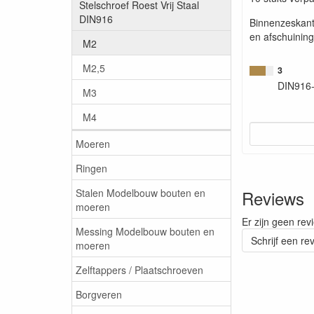
Stelschroef Roest Vrij Staal
DIN916
Binnenzeskant
en afschuining
M2
M2,5
3
DIN916
M3
M4
Moeren
Ringen
Stalen Modelbouw bouten en
Reviews
moeren
Er zijn geen rev
Messing Modelbouw bouten en
Schrijf een re
moeren
Zelftappers / Plaatschroeven
Borgveren