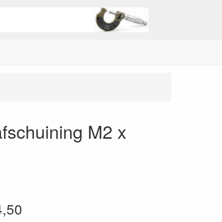
afschuining M2 x
4,50