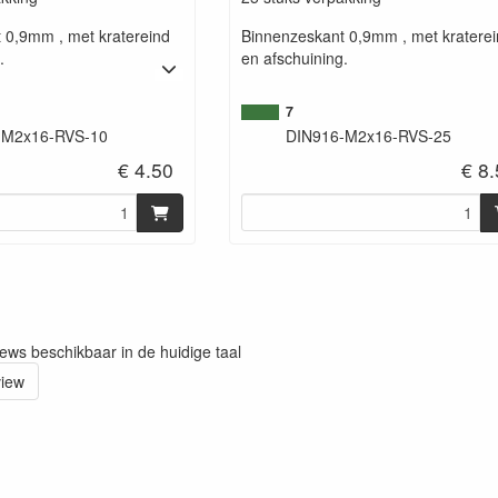
 0,9mm , met kratereind
Binnenzeskant 0,9mm , met kratere
.
en afschuining.
7
-M2x16-RVS-10
DIN916-M2x16-RVS-25
€ 4.50
€ 8
iews beschikbaar in de huidige taal
view