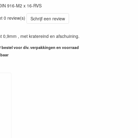
DIN 916-M2 x 16-RVS
et 0 review(s)
Schrijf een review
 0,9mm , met kratereind en afschuining.
 / bestel voor div. verpakkingen en voorraad
kbaar