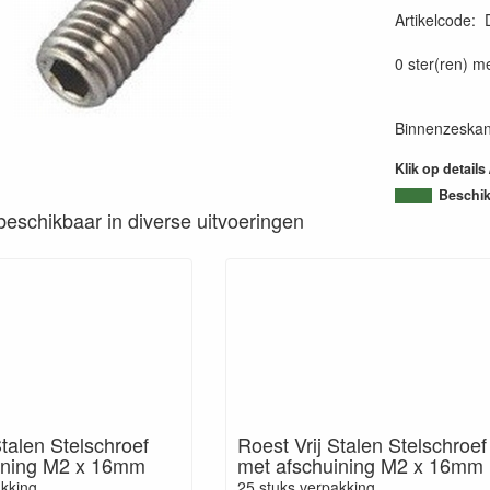
Artikelcode
:
0 ster(ren) m
Binnenzeskant
Klik op details
Beschi
s beschikbaar in diverse uitvoeringen
Stalen Stelschroef
Roest Vrij Stalen Stelschroef
ining M2 x 16mm
met afschuining M2 x 16mm
akking
25 stuks verpakking