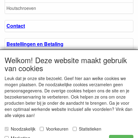
Houtschroeven
Contact
Bestellingen en Betaling
Welkom! Deze website maakt gebruik
Algemene voorwaarden
van cookies
Leuk dat je onze site bezoekt. Geef hier aan welke cookies we
Over ons.
mogen plaatsen. De noodzakelijke cookies verzamelen geen
persoonsgegevens. De overige cookies helpen ons de site en je
bezoekerservaring te verbeteren. Ook helpen ze ons om onze
Privacyverklaring
producten beter bij je onder de aandacht te brengen. Ga je voor
een optimaal werkende website inclusief alle voordelen? Vink dan
alle vakjes aan!
Microschroeven.nl
Chamber of Commerce
Noodzakelijk
Voorkeuren
Statistieken
/ Kvk nr. 08205825
VAT / BTW nr.