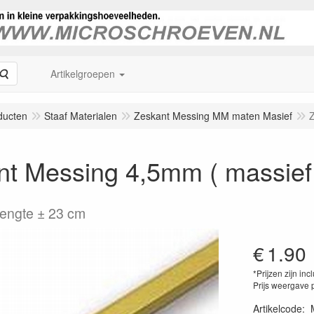
Zoeken
Artikelgroepen
ducten
Staaf Materialen
Zeskant Messing MM maten Masief
Z
nt Messing 4,5mm ( massief
engte ± 23 cm
€
1.90
*Prijzen zijn inc
Prijs weergave 
Artikelcode
: