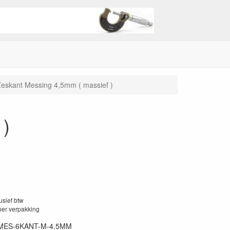
eskant Messing 4,5mm ( massief )
 )
lusief btw
per verpakking
MES-6KANT-M-4.5MM