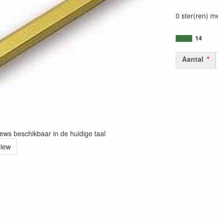
0 ster(ren) m
14
Aantal
iews beschikbaar in de huidige taal
view