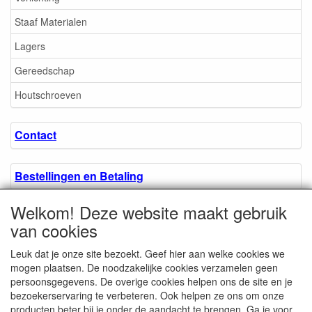
Staaf Materialen
Lagers
Gereedschap
Houtschroeven
Contact
Bestellingen en Betaling
Welkom! Deze website maakt gebruik
Algemene voorwaarden
van cookies
Leuk dat je onze site bezoekt. Geef hier aan welke cookies we
Over ons.
mogen plaatsen. De noodzakelijke cookies verzamelen geen
persoonsgegevens. De overige cookies helpen ons de site en je
bezoekerservaring te verbeteren. Ook helpen ze ons om onze
Privacyverklaring
producten beter bij je onder de aandacht te brengen. Ga je voor