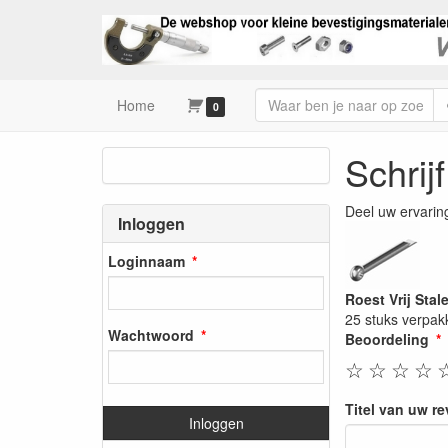
Home
0
Schrij
Deel uw ervarin
Inloggen
Loginnaam
Roest Vrij Stal
25 stuks verpak
Wachtwoord
Beoordeling
☆
☆
☆
☆
Titel van uw r
Inloggen