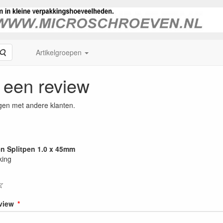
Zoeken
Artikelgroepen
f een review
gen met andere klanten.
en Splitpen 1.0 x 45mm
king
☆
eview