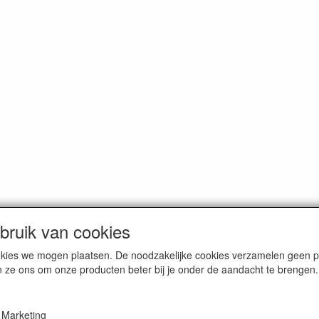
ruik van cookies
cookies we mogen plaatsen. De noodzakelijke cookies verzamelen geen
n ze ons om onze producten beter bij je onder de aandacht te brengen.
erce / Kvk nr. 08205825
Marketing
VAT / BTW nr. NL001662495B