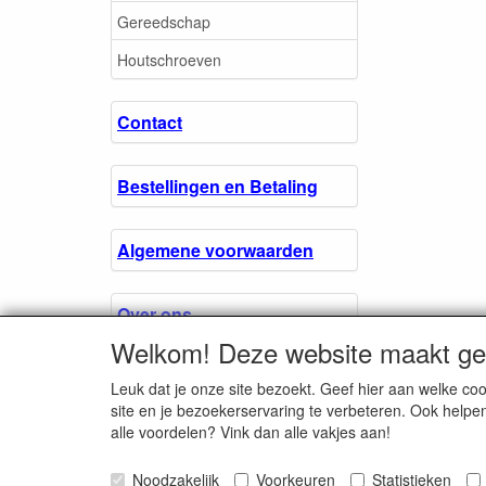
Gereedschap
Houtschroeven
Contact
Bestellingen en Betaling
Algemene voorwaarden
Over ons.
Welkom! Deze website maakt geb
Privacyverklaring
Leuk dat je onze site bezoekt. Geef hier aan welke 
site en je bezoekerservaring te verbeteren. Ook helpe
alle voordelen? Vink dan alle vakjes aan!
Microschroeven.nl
Noodzakelijk
Voorkeuren
Chamber of Comm
Statistieken