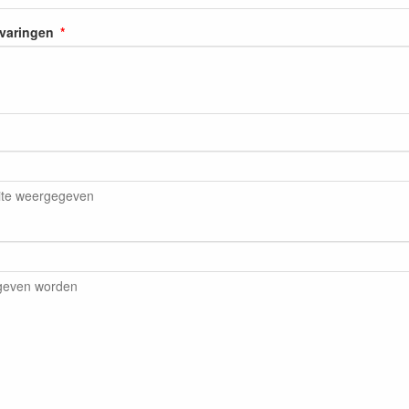
rvaringen
ite weergegeven
egeven worden