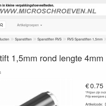
Zoeken
Artikelgroepen
ducten
Spanstiften
Spanstiften RVS
RVS Spanstiften 1,5mm
tift 1,5mm rond lengte 4mm
s
€
0.75
*Prijzen zijn inc
Prijs weergave 
Artikelcode
: