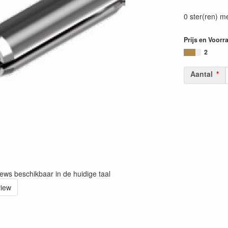
0 ster(ren) m
Prijs en Voorr
2
Aantal
iews beschikbaar in de huidige taal
view