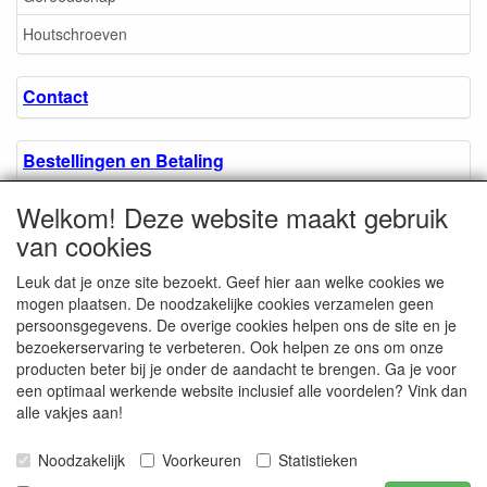
Houtschroeven
Contact
Bestellingen en Betaling
Welkom! Deze website maakt gebruik
Algemene voorwaarden
van cookies
Leuk dat je onze site bezoekt. Geef hier aan welke cookies we
Over ons.
mogen plaatsen. De noodzakelijke cookies verzamelen geen
persoonsgegevens. De overige cookies helpen ons de site en je
bezoekerservaring te verbeteren. Ook helpen ze ons om onze
Privacyverklaring
producten beter bij je onder de aandacht te brengen. Ga je voor
een optimaal werkende website inclusief alle voordelen? Vink dan
alle vakjes aan!
Microschroeven.nl
Chamber of Commerce
Noodzakelijk
Voorkeuren
Statistieken
/ Kvk nr. 08205825
VAT / BTW nr.