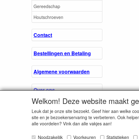
Gereedschap
Houtschroeven
Contact
Bestellingen en Betaling
Algemene voorwaarden
Over ons.
Welkom! Deze website maakt geb
Privacyverklaring
Leuk dat je onze site bezoekt. Geef hier aan welke 
site en je bezoekerservaring te verbeteren. Ook helpe
alle voordelen? Vink dan alle vakjes aan!
Microschroeven.nl
Noodzakelijk
Voorkeuren
Chamber of Comm
Statistieken