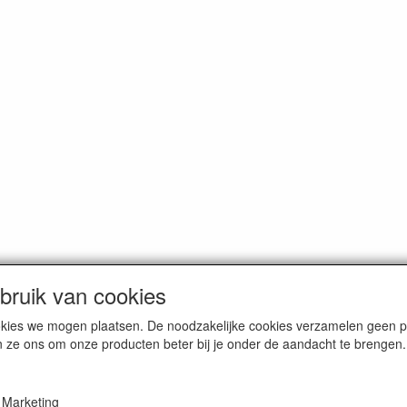
ruik van cookies
cookies we mogen plaatsen. De noodzakelijke cookies verzamelen geen
n ze ons om onze producten beter bij je onder de aandacht te brengen.
erce / Kvk nr. 08205825
Marketing
VAT / BTW nr. NL001662495B