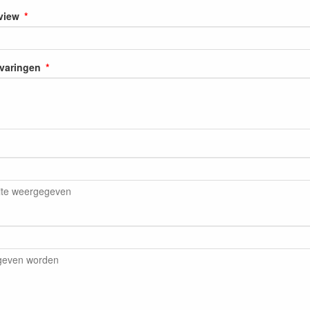
eview
rvaringen
ite weergegeven
egeven worden