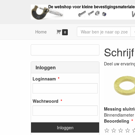
Home
0
Schrij
Deel uw ervarin
Inloggen
Loginnaam
Wachtwoord
Messing sluitr
Binnendiameter
Beoordeling
Inloggen
☆
☆
☆
☆