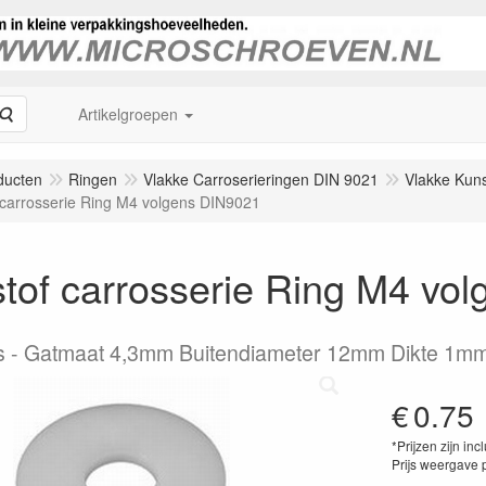
Zoeken
Artikelgroepen
ducten
Ringen
Vlakke Carroserieringen DIN 9021
Vlakke Kuns
 carrosserie Ring M4 volgens DIN9021
tof carrosserie Ring M4 vo
s
Gatmaat 4,3mm Buitendiameter 12mm Dikte 1m
€
0.75
*Prijzen zijn inc
Prijs weergave 