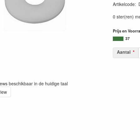
Artikelcode
:
0 ster(ren) m
Prijs en Voorr
37
Aantal
iews beschikbaar in de huidige taal
view