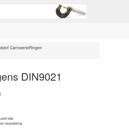
tstof CarroserieRingen
lgens DIN9021
m
lusief btw
per verpakking