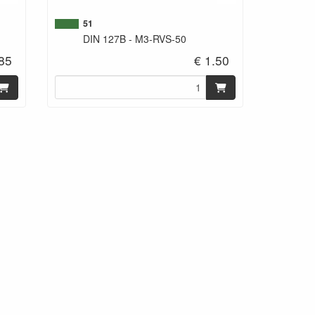
51
DIN 127B - M3-RVS-50
.85
€ 1.50