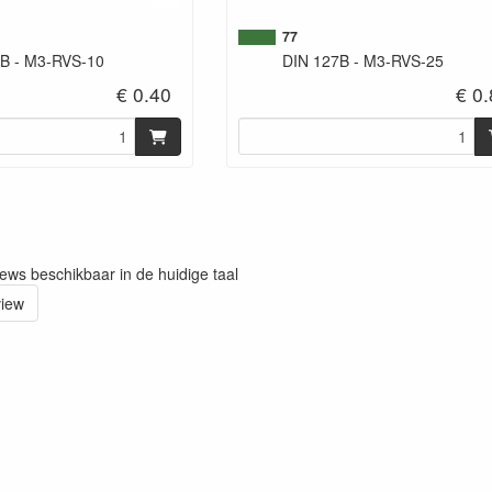
77
B - M3-RVS-10
DIN 127B - M3-RVS-25
€ 0.40
€ 0
iews beschikbaar in de huidige taal
view