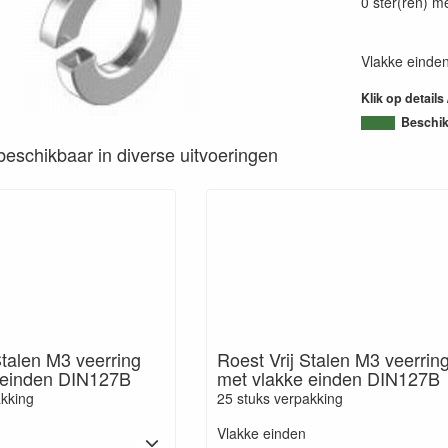
0 ster(ren) m
Vlakke einde
Klik op details
Beschi
s beschikbaar in diverse uitvoeringen
Stalen M3 veerring
Roest Vrij Stalen M3 veerrin
 einden DIN127B
met vlakke einden DIN127B
akking
25 stuks verpakking
Vlakke einden