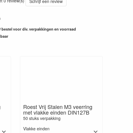
et 0 review(s)
Schrijf een review
n
 / bestel voor div. verpakkingen en voorraad
kbaar
g
Roest Vrij Stalen M3 veerring
met vlakke einden DIN127B
50 stuks verpakking
Vlakke einden