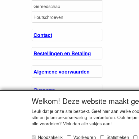
Gereedschap
Houtschroeven
Contact
Bestellingen en Betaling
Algemene voorwaarden
Over ons.
Welkom! Deze website maakt geb
Privacyverklaring
Leuk dat je onze site bezoekt. Geef hier aan welke 
site en je bezoekerservaring te verbeteren. Ook helpe
alle voordelen? Vink dan alle vakjes aan!
Microschroeven.nl
Noodzakelijk
Voorkeuren
Chamber of Comm
Statistieken