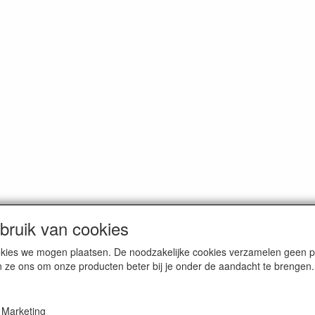
ruik van cookies
cookies we mogen plaatsen. De noodzakelijke cookies verzamelen geen
n ze ons om onze producten beter bij je onder de aandacht te brengen.
erce / Kvk nr. 08205825
Marketing
VAT / BTW nr. NL001662495B