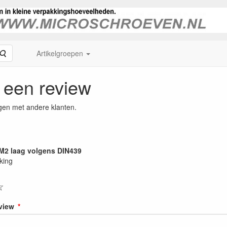
Zoeken
Artikelgroepen
f een review
gen met andere klanten.
M2 laag volgens DIN439
king
☆
eview