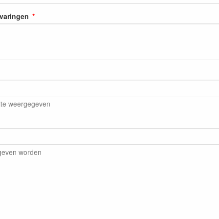
rvaringen
ite weergegeven
egeven worden