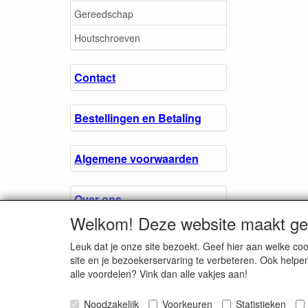
Gereedschap
Houtschroeven
Contact
Bestellingen en Betaling
Algemene voorwaarden
Over ons.
Welkom! Deze website maakt geb
Privacyverklaring
Leuk dat je onze site bezoekt. Geef hier aan welke 
site en je bezoekerservaring te verbeteren. Ook helpe
alle voordelen? Vink dan alle vakjes aan!
Microschroeven.nl
Noodzakelijk
Voorkeuren
Chamber of Comm
Statistieken