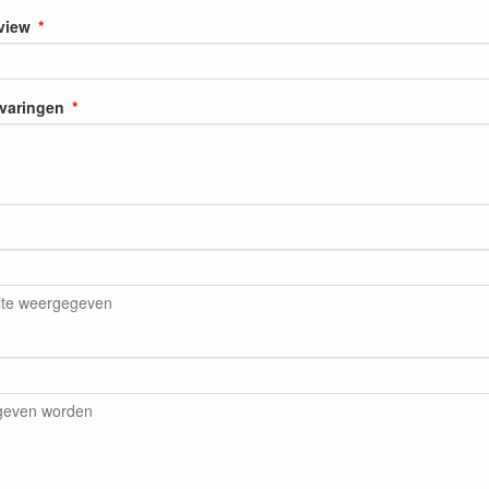
eview
rvaringen
ite weergegeven
egeven worden