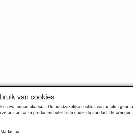
ruik van cookies
cookies we mogen plaatsen. De noodzakelijke cookies verzamelen geen
n ze ons om onze producten beter bij je onder de aandacht te brengen.
erce / Kvk nr. 08205825
Marketing
VAT / BTW nr. NL001662495B