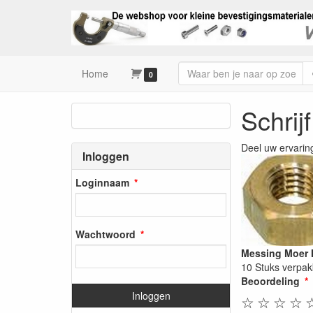
Home
0
Schrij
Deel uw ervarin
Inloggen
Loginnaam
Wachtwoord
Messing Moer 
10 Stuks verpak
Beoordeling
Inloggen
☆
☆
☆
☆