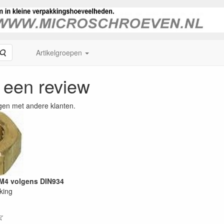
Zoeken
Artikelgroepen
f een review
gen met andere klanten.
M4 volgens DIN934
king
☆