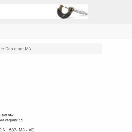
kte Dop moer M3
lusief btw
per verpakking
DIN 1587- M3 - VE