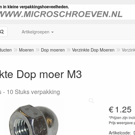
Zoeken
Artikelgroepen
ducten
Moeren
Dop moeren
Verzinkte Dop Moeren
Verzin
nkte Dop moer M3
s
10 Stuks verpakking
€
1.25
*Prijzen zijn inc
Prijs weergave 
Artikelcode
: