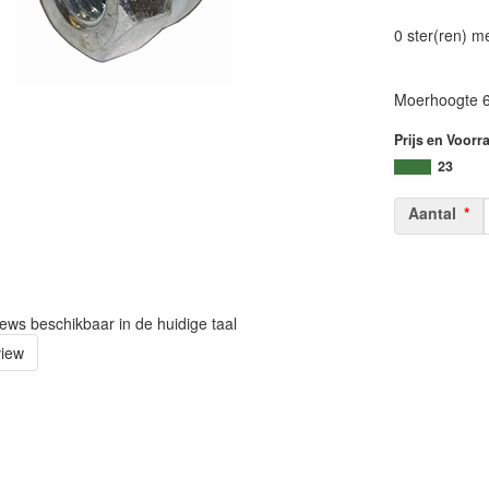
0 ster(ren) m
Moerhoogte 6
Prijs en Voorr
23
Aantal
iews beschikbaar in de huidige taal
view