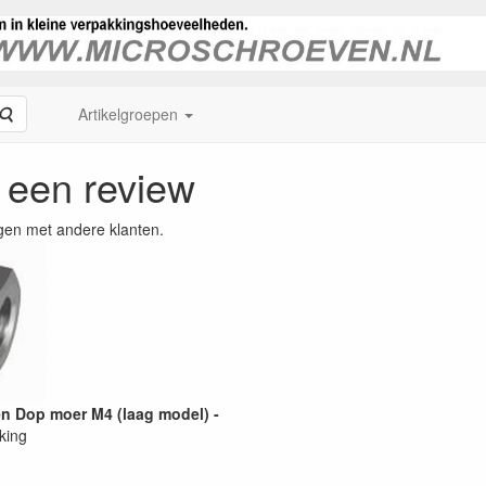
Zoeken
Artikelgroepen
f een review
gen met andere klanten.
len Dop moer M4 (laag model) -
king