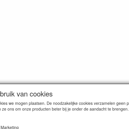
ruik van cookies
cookies we mogen plaatsen. De noodzakelijke cookies verzamelen geen
n ze ons om onze producten beter bij je onder de aandacht te brengen.
erce / Kvk nr. 08205825
Marketing
VAT / BTW nr. NL001662495B