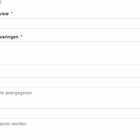
☆
eview
rvaringen
ite weergegeven
egeven worden