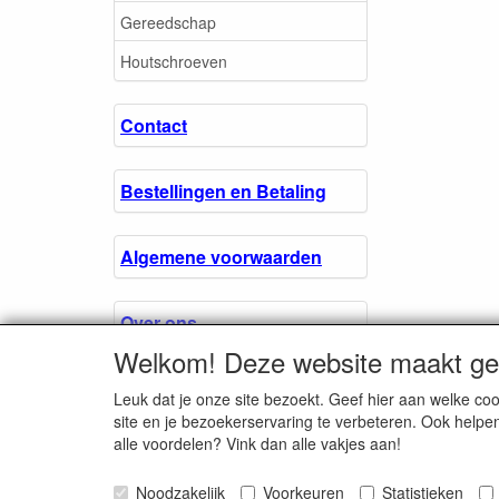
Gereedschap
Houtschroeven
Contact
Bestellingen en Betaling
Algemene voorwaarden
Over ons.
Welkom! Deze website maakt geb
Privacyverklaring
Leuk dat je onze site bezoekt. Geef hier aan welke 
site en je bezoekerservaring te verbeteren. Ook helpe
alle voordelen? Vink dan alle vakjes aan!
Microschroeven.nl
Noodzakelijk
Voorkeuren
Chamber of Comm
Statistieken