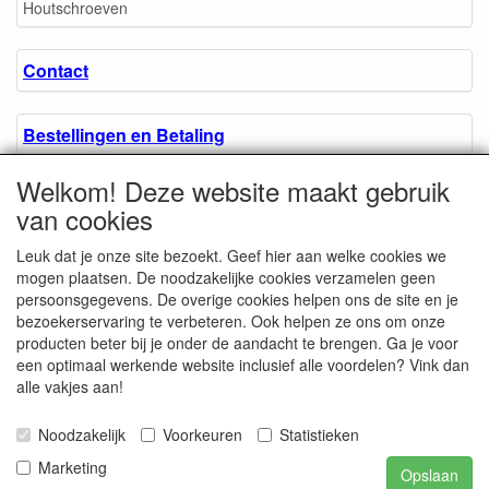
Houtschroeven
Contact
Bestellingen en Betaling
Welkom! Deze website maakt gebruik
Algemene voorwaarden
van cookies
Leuk dat je onze site bezoekt. Geef hier aan welke cookies we
Over ons.
mogen plaatsen. De noodzakelijke cookies verzamelen geen
persoonsgegevens. De overige cookies helpen ons de site en je
bezoekerservaring te verbeteren. Ook helpen ze ons om onze
Privacyverklaring
producten beter bij je onder de aandacht te brengen. Ga je voor
een optimaal werkende website inclusief alle voordelen? Vink dan
alle vakjes aan!
Microschroeven.nl
Chamber of Commerce
Noodzakelijk
Voorkeuren
Statistieken
/ Kvk nr. 08205825
VAT / BTW nr.
Marketing
Opslaan
NL001662495B62