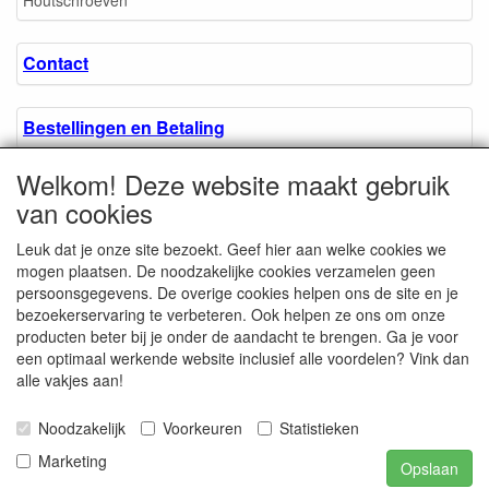
Houtschroeven
Contact
Bestellingen en Betaling
Welkom! Deze website maakt gebruik
Algemene voorwaarden
van cookies
Leuk dat je onze site bezoekt. Geef hier aan welke cookies we
Over ons.
mogen plaatsen. De noodzakelijke cookies verzamelen geen
persoonsgegevens. De overige cookies helpen ons de site en je
bezoekerservaring te verbeteren. Ook helpen ze ons om onze
Privacyverklaring
producten beter bij je onder de aandacht te brengen. Ga je voor
een optimaal werkende website inclusief alle voordelen? Vink dan
alle vakjes aan!
Microschroeven.nl
Chamber of Commerce
Noodzakelijk
Voorkeuren
Statistieken
/ Kvk nr. 08205825
VAT / BTW nr.
Marketing
Opslaan
NL001662495B62