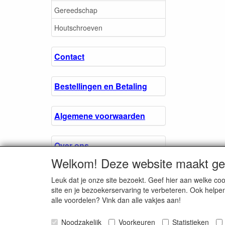
Gereedschap
Houtschroeven
Contact
Bestellingen en Betaling
Algemene voorwaarden
Over ons.
Welkom! Deze website maakt geb
Privacyverklaring
Leuk dat je onze site bezoekt. Geef hier aan welke 
site en je bezoekerservaring te verbeteren. Ook helpe
alle voordelen? Vink dan alle vakjes aan!
Microschroeven.nl
Noodzakelijk
Voorkeuren
Chamber of Comm
Statistieken