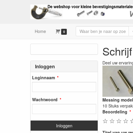
Home
0
Schrij
Deel uw ervarin
Inloggen
Loginnaam
Wachtwoord
Messing model
10 Stuks verpak
Beoordeling
☆
☆
☆
☆
Inloggen
Titel van uw r