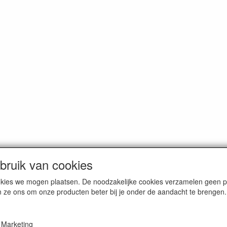
ruik van cookies
cookies we mogen plaatsen. De noodzakelijke cookies verzamelen geen
n ze ons om onze producten beter bij je onder de aandacht te brengen.
erce / Kvk nr. 08205825
Marketing
VAT / BTW nr. NL001662495B