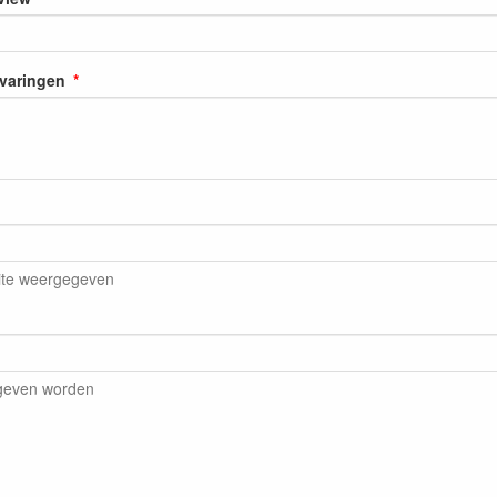
rvaringen
ite weergegeven
egeven worden