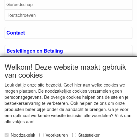
Gereedschap
Houtschroeven
Contact
Bestellingen en Betaling
Welkom! Deze website maakt gebruik
Algemene voorwaarden
van cookies
Leuk dat je onze site bezoekt. Geef hier aan welke cookies we
Over ons.
mogen plaatsen. De noodzakelijke cookies verzamelen geen
persoonsgegevens. De overige cookies helpen ons de site en je
bezoekerservaring te verbeteren. Ook helpen ze ons om onze
Privacyverklaring
producten beter bij je onder de aandacht te brengen. Ga je voor
een optimaal werkende website inclusief alle voordelen? Vink dan
alle vakjes aan!
Microschroeven.nl
Chamber of Commerce
Noodzakelijk
Voorkeuren
Statistieken