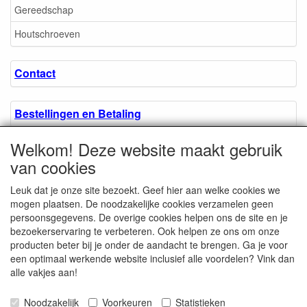
Gereedschap
Houtschroeven
Contact
Bestellingen en Betaling
Welkom! Deze website maakt gebruik
Algemene voorwaarden
van cookies
Leuk dat je onze site bezoekt. Geef hier aan welke cookies we
Over ons.
mogen plaatsen. De noodzakelijke cookies verzamelen geen
persoonsgegevens. De overige cookies helpen ons de site en je
bezoekerservaring te verbeteren. Ook helpen ze ons om onze
Privacyverklaring
producten beter bij je onder de aandacht te brengen. Ga je voor
een optimaal werkende website inclusief alle voordelen? Vink dan
alle vakjes aan!
Microschroeven.nl
Chamber of Commerce
Noodzakelijk
Voorkeuren
Statistieken