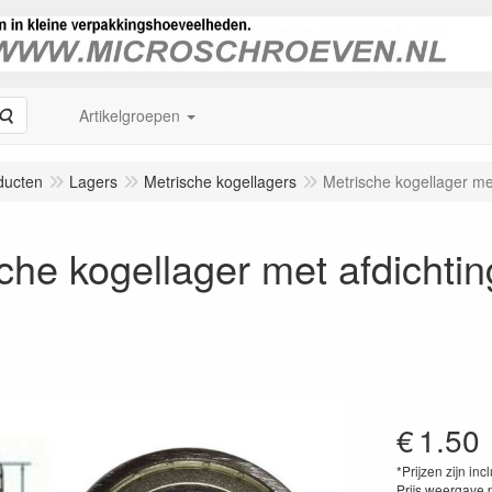
Zoeken
Artikelgroepen
ducten
Lagers
Metrische kogellagers
Metrische kogellager 
sche kogellager met afdich
m
€
1.50
*Prijzen zijn inc
Prijs weergave 