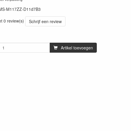
MS-M117ZZ-D11d7B3
et 0 review(s)
Schrijf een review
Artikel toevoegen