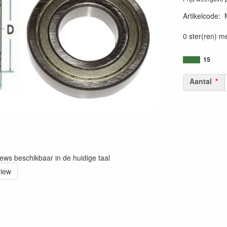
Artikelcode
:
0 ster(ren) m
15
Aantal
iews beschikbaar in de huidige taal
view