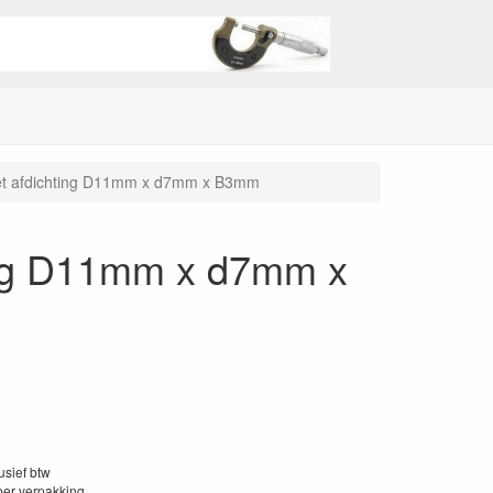
met afdichting D11mm x d7mm x B3mm
ting D11mm x d7mm x
lusief btw
per verpakking