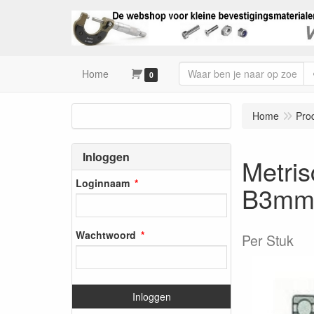
Home
0
Home
Pro
Inloggen
Metri
Loginnaam
B3m
Wachtwoord
Per Stuk
Inloggen