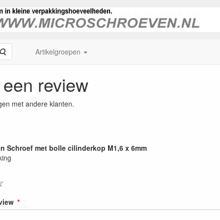
Zoeken
Artikelgroepen
f een review
gen met andere klanten.
len Schroef met bolle cilinderkop M1,6 x 6mm
king
☆
eview