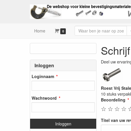
Home
0
Schrij
Deel uw ervarin
Inloggen
Loginnaam
Roest Vrij Sta
10 stuks verpak
Wachtwoord
Beoordeling
☆
☆
☆
☆
Titel van uw r
Inloggen