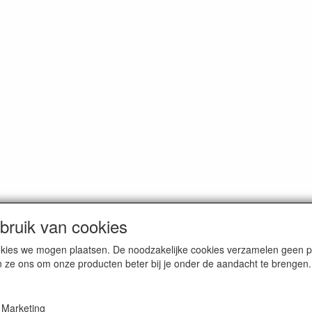
ruik van cookies
cookies we mogen plaatsen. De noodzakelijke cookies verzamelen geen
n ze ons om onze producten beter bij je onder de aandacht te brengen.
erce / Kvk nr. 08205825
Marketing
VAT / BTW nr. NL001662495B