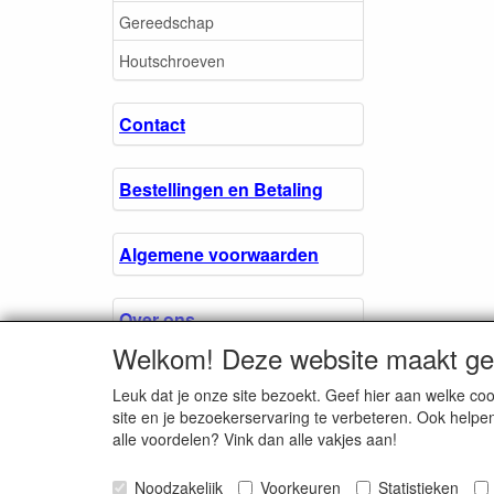
Gereedschap
Houtschroeven
Contact
Bestellingen en Betaling
Algemene voorwaarden
Over ons.
Welkom! Deze website maakt geb
Privacyverklaring
Leuk dat je onze site bezoekt. Geef hier aan welke 
site en je bezoekerservaring te verbeteren. Ook helpe
alle voordelen? Vink dan alle vakjes aan!
Microschroeven.nl
Noodzakelijk
Voorkeuren
Chamber of Comm
Statistieken