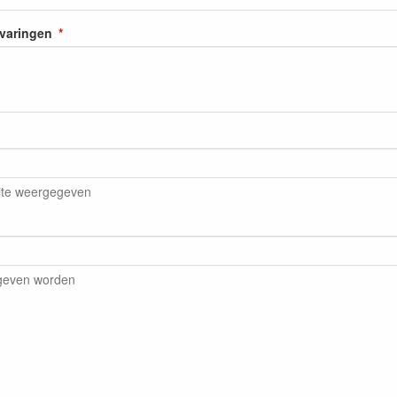
rvaringen
ite weergegeven
egeven worden