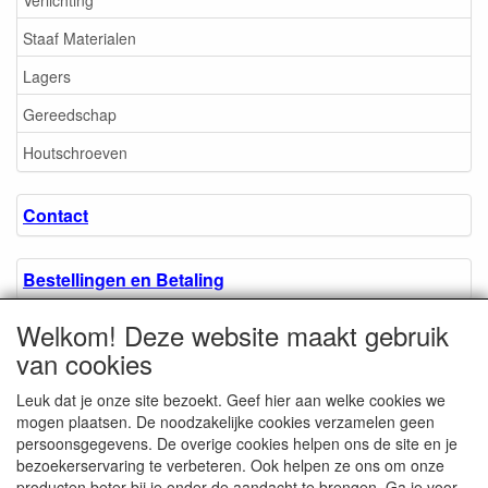
Staaf Materialen
Lagers
Gereedschap
Houtschroeven
Contact
Bestellingen en Betaling
Welkom! Deze website maakt gebruik
Algemene voorwaarden
van cookies
Leuk dat je onze site bezoekt. Geef hier aan welke cookies we
Over ons.
mogen plaatsen. De noodzakelijke cookies verzamelen geen
persoonsgegevens. De overige cookies helpen ons de site en je
bezoekerservaring te verbeteren. Ook helpen ze ons om onze
Privacyverklaring
producten beter bij je onder de aandacht te brengen. Ga je voor