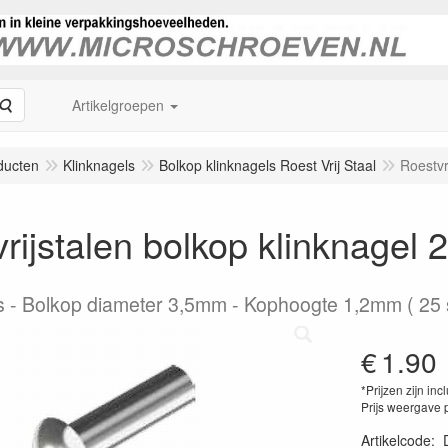
Zoeken
Artikelgroepen
ducten
Klinknagels
Bolkop klinknagels Roest Vrij Staal
Roestvr
rijstalen bolkop klinknagel 
s
Bolkop diameter 3,5mm - Kophoogte 1,2mm ( 25 s
€
1.90
*Prijzen zijn inc
Prijs weergave 
Artikelcode
: