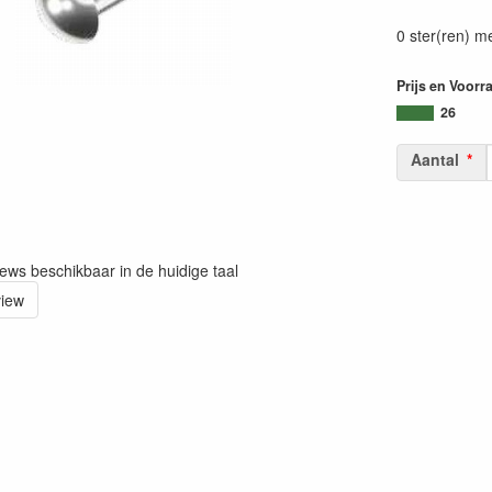
0 ster(ren) m
Prijs en Voorr
26
Aantal
iews beschikbaar in de huidige taal
view