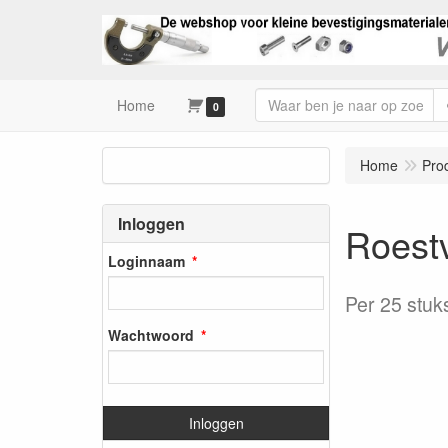
Home
0
Home
Pro
Inloggen
Roestv
Loginnaam
Per 25 stuk
Wachtwoord
Inloggen