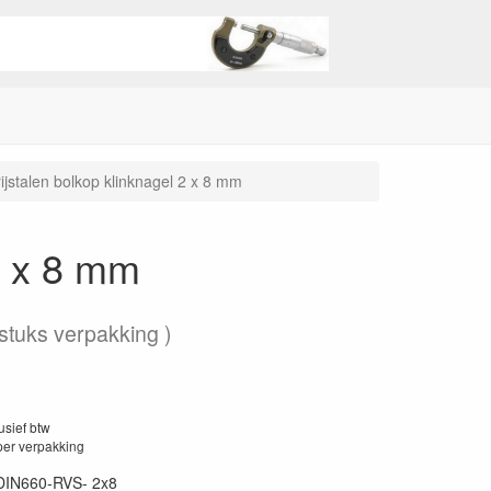
ijstalen bolkop klinknagel 2 x 8 mm
2 x 8 mm
tuks verpakking )
lusief btw
per verpakking
DIN660-RVS- 2x8