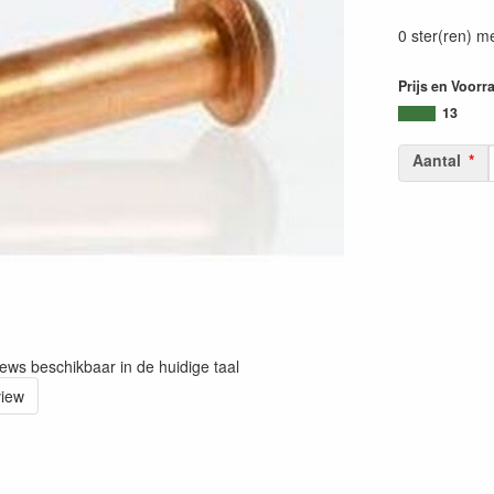
0 ster(ren) m
Prijs en Voorr
13
Aantal
iews beschikbaar in de huidige taal
view