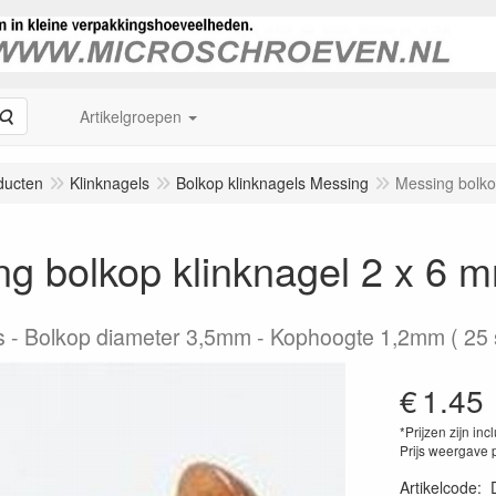
Zoeken
Artikelgroepen
ducten
Klinknagels
Bolkop klinknagels Messing
Messing bolko
g bolkop klinknagel 2 x 6 
s
Bolkop diameter 3,5mm - Kophoogte 1,2mm ( 25 s
€
1.45
*Prijzen zijn inc
Prijs weergave 
Artikelcode
: