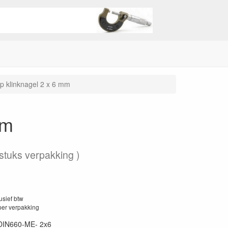
p klinknagel 2 x 6 mm
mm
tuks verpakking )
lusief btw
per verpakking
DIN660-ME- 2x6