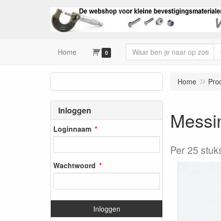
Home
0
Home
Pro
Inloggen
Messin
Loginnaam
Per 25 stuk
Wachtwoord
Inloggen